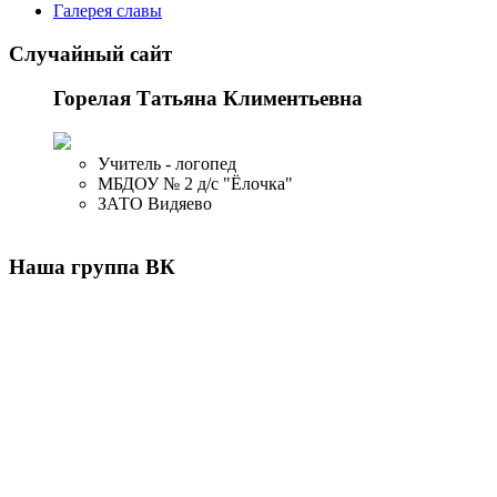
Галерея славы
Случайный сайт
Горелая Татьяна Климентьевна
Учитель - логопед
МБДОУ № 2 д/с "Ёлочка"
ЗАТО Видяево
Наша группа ВК