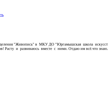
ть
отделения "Живопись" в МКУ ДО "Юргамышская школа искусств"
в! Расту и развиваюсь вместе с ними. Отдаю им всё.что знаю