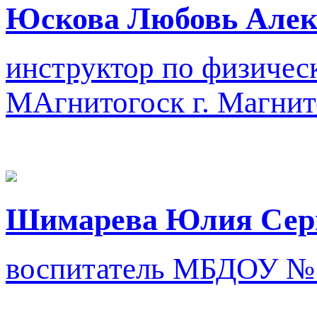
Юскова Любовь Алек
инструктор по физичес
МАгнитогоск
г. Магни
Шимарева Юлия Сер
воспитатель
МБДОУ №