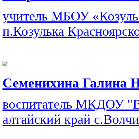
учитель
МБОУ «Козуль
п.Козулька Красноярско
Семенихина Галина 
воспитатель
МКДОУ "Во
алтайский край с.Волч