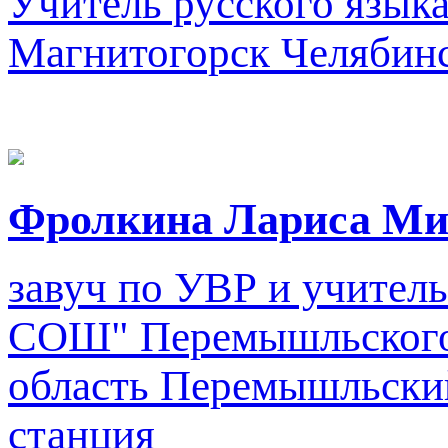
Учитель русского языка
Магнитогорск Челябинс
Фролкина Лариса Ми
завуч по УВР и учител
СОШ" Перемышльского 
область Перемышльский
станция