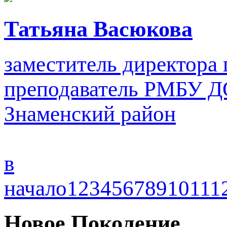
Татьяна Васюкова
заместитель директора 
преподаватель
РМБУ ДО
Знаменский район
в
начало
1
2
3
4
5
6
7
8
9
10
11
1
Новое Поколение