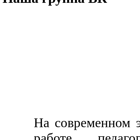
На современном э
работе педаго