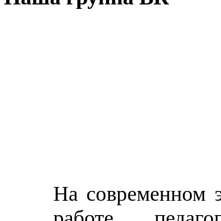
На современном э
работе педаго