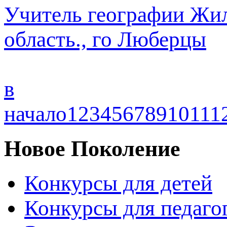
Учитель географии
Жил
область., го Люберцы
в
начало
1
2
3
4
5
6
7
8
9
10
11
1
Новое Поколение
Конкурсы для детей
Конкурсы для педаго