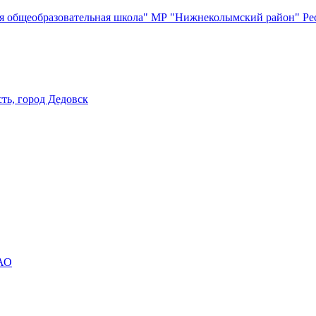
я общеобразовательная школа" МР "Нижнеколымский район"
Ре
ть, город Дедовск
АО