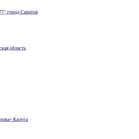
7"
город Саратов
ская область
пова»
Калуга