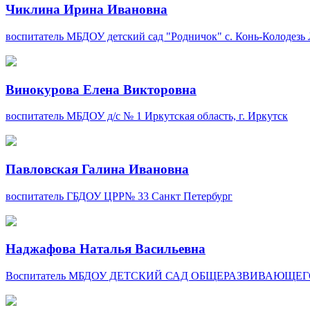
Чиклина Ирина Ивановна
воспитатель
МБДОУ детский сад "Родничок" с. Конь-Колодезь
Винокурова Елена Викторовна
воспитатель
МБДОУ д/с № 1
Иркутская область, г. Иркутск
Павловская Галина Ивановна
воспитатель
ГБДОУ ЦРР№ 33
Санкт Петербург
Наджафова Наталья Васильевна
Воспитатель
МБДОУ ДЕТСКИЙ САД ОБЩЕРАЗВИВАЮЩЕГО