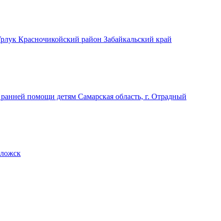
Урлук Красночикойский район Забайкальский край
 ранней помощи детям
Самарская область, г. Отрадный
оложск