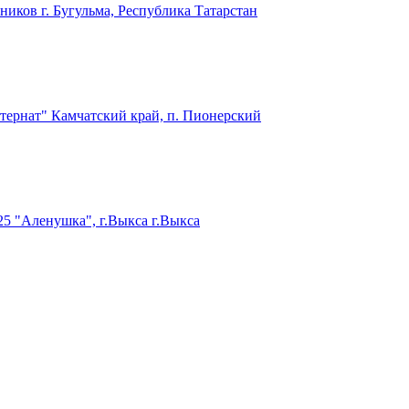
ников
г. Бугульма, Республика Татарстан
тернат"
Камчатский край, п. Пионерский
5 "Аленушка", г.Выкса
г.Выкса