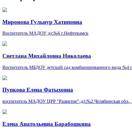
Миронова Гульнур Хатиповна
Воспитатель
МАДОУ д/с№6
г.Нефтекамск
Светлана Михайловна Николаева
Воспитатель
МБДОУ детский сад комбинированного вида №4 г
Пупкова Елена Фатыховна
воспитатель
МАДОУ ЦРР "Развитие"-д/с№2
Челябинская обл.
Елена Анатольевна Барабошкина