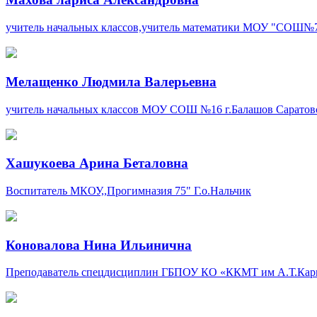
учитель начальных классов,учитель математики
МОУ "СОШ№7
Мелащенко Людмила Валерьевна
учитель начальных классов
МОУ СОШ №16
г.Балашов Саратов
Хашукоева Арина Беталовна
Воспитатель
МКОУ,,Прогимназия 75"
Г.о.Нальчик
Коновалова Нина Ильинична
Преподаватель спецдисциплин
ГБПОУ КО «ККМТ им А.Т.Кар