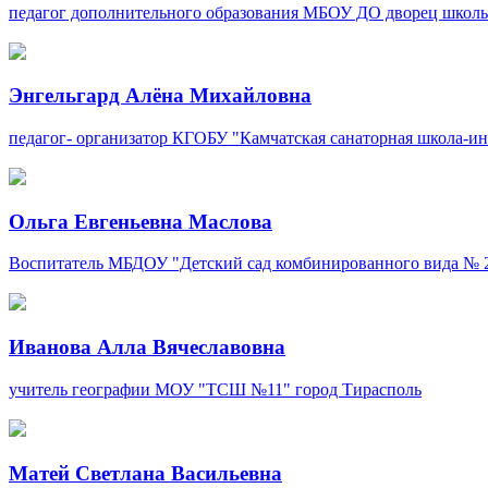
педагог дополнительного образования
МБОУ ДО дворец школь
Энгельгард Алёна Михайловна
педагог- организатор
КГОБУ "Камчатская санаторная школа-ин
Ольга Евгеньевна Маслова
Воспитатель
МБДОУ "Детский сад комбинированного вида № 2
Иванова Алла Вячеславовна
учитель географии
МОУ "ТСШ №11"
город Тирасполь
Матей Светлана Васильевна