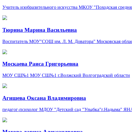
Учитель изобразительного искусства
МКОУ "Походская средня
Тюрина Марина Васильевна
Воспитатель
МОУ"СОШ им. Л. М. Доватора"
Московская облас
Москаева Раиса Григорьевна
МОУ СШ№1
МОУ СШ№1
г.Волжский Волгоградской области
Агишева Оксана Владимировна
педагог-психолог
МДОУ "Детский сад "Улыбка"г.Надыма"
ЯН
Махова лариса Александровна